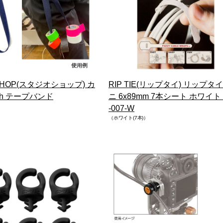
SHOP(スタジオショップ) カ
RIP TIE(リップタイ) リップタ
th テープバンド
ニ 6x89mm 7本シート ホワイト 
-007-W
（ホワイト(7本)）