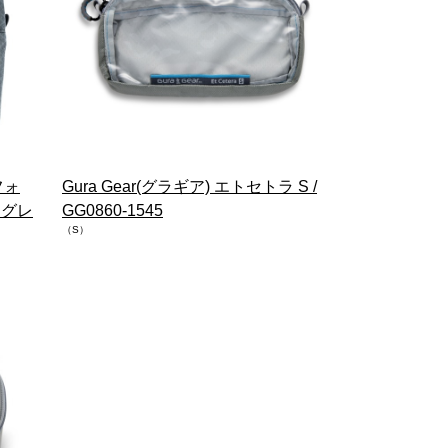
フォ
Gura Gear(グラギア) エトセトラ S /
 グレ
GG0860-1545
（S）