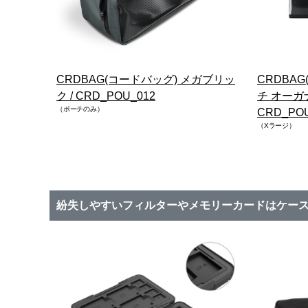
CRDBAG(コードバッグ) メガブリッ
CRDBA
ク / CRD_POU_012
チ オーガ
（ポーチのみ）
CRD_POU
（Xラージ）
紛失しやすいフィルターやメモリーカードはケー