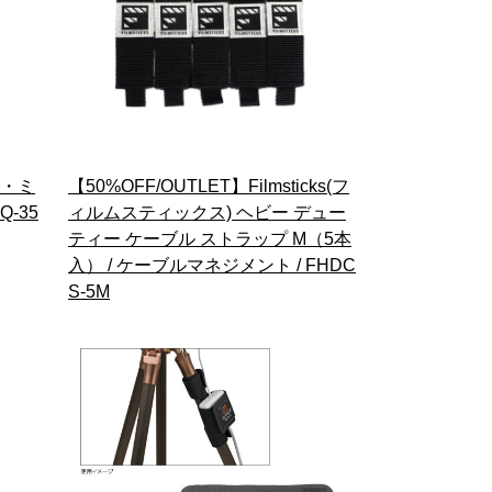
イ・ミ
【50%OFF/OUTLET】Filmsticks(フ
Q-35
ィルムスティックス) ヘビー デュー
ティー ケーブル ストラップ M（5本
入） / ケーブルマネジメント / FHDC
S-5M