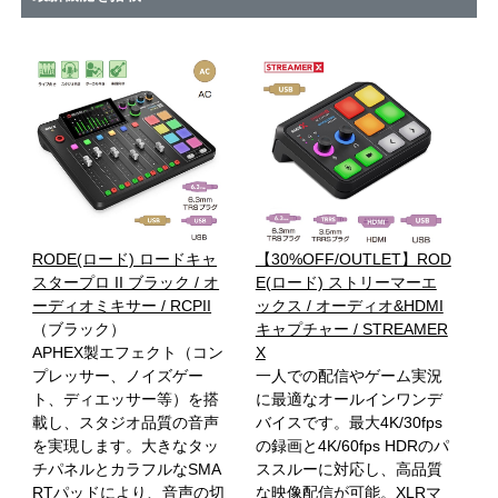
RODE(ロード) ロードキャ
【30%OFF/OUTLET】ROD
スタープロ II ブラック / オ
E(ロード) ストリーマーエ
ーディオミキサー / RCPII
ックス / オーディオ&HDMI
（ブラック）
キャプチャー / STREAMER
APHEX製エフェクト（コン
X
プレッサー、ノイズゲー
一人での配信やゲーム実況
ト、ディエッサー等）を搭
に最適なオールインワンデ
載し、スタジオ品質の音声
バイスです。最大4K/30fps
を実現します。大きなタッ
の録画と4K/60fps HDRのパ
チパネルとカラフルなSMA
ススルーに対応し、高品質
RTパッドにより、音声の切
な映像配信が可能。XLRマ