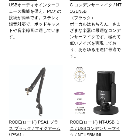
USBオーディオインターフ
C コンデンサーマイク / NT
ェース機能を備え、PCとの
1GEN5B
接続が簡単です。ステレオ
（ブラック）
録音対応で、ポッドキャス
ボーカルはもちろん、さま
トや音楽録音に適していま
ざまな楽器に最適なコンデ
す。
ンサーマイクです。極めて
低いノイズを実現してお
り、あらゆる用途に最適で
す。
RODE(ロード) PSA1 プラ
RODE(ロード) NT-USB ミ
ス ブラック / マイクアーム
ニ / USBコンデンサーマイ
/ PSA1+
ク / NTUSBMINI