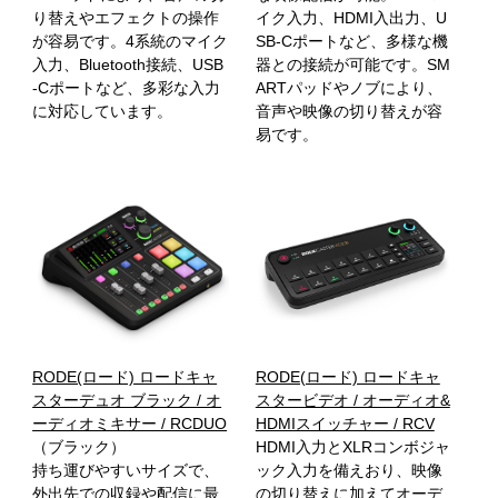
り替えやエフェクトの操作
イク入力、HDMI入出力、U
が容易です。4系統のマイク
SB-Cポートなど、多様な機
入力、Bluetooth接続、USB
器との接続が可能です。SM
-Cポートなど、多彩な入力
ARTパッドやノブにより、
に対応しています。
音声や映像の切り替えが容
易です。
RODE(ロード) ロードキャ
RODE(ロード) ロードキャ
スターデュオ ブラック / オ
スタービデオ / オーディオ&
ーディオミキサー / RCDUO
HDMIスイッチャー / RCV
（ブラック）
HDMI入力とXLRコンボジャ
持ち運びやすいサイズで、
ック入力を備えおり、映像
外出先での収録や配信に最
の切り替えに加えてオーデ