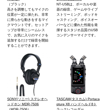
（ブラック）
NT-USBは、ボーカルや楽
高さを調整してもマイクの
器の録音、ゲームやライブ
位置が一定に保たれ、非常
ストリーミング、ポッドキ
に滑らかな動きをするマイ
ャスティング、ボイスオー
クマウントです。セットア
バーなどに優れた性能を発
ップが非常にシームレス
揮するスタジオ品質のUSB
で、お気に入りのマイクを
コンデンサーマイクです。
追加するだけで録音を開始
することができます。
SONY(ソニー) ステレオヘ
TASCAM(タスカム) Portaca
ッドホン MDR-7506
pture X8 ハンドヘルド8ト
（MDR-7506）
ラックレコーダー