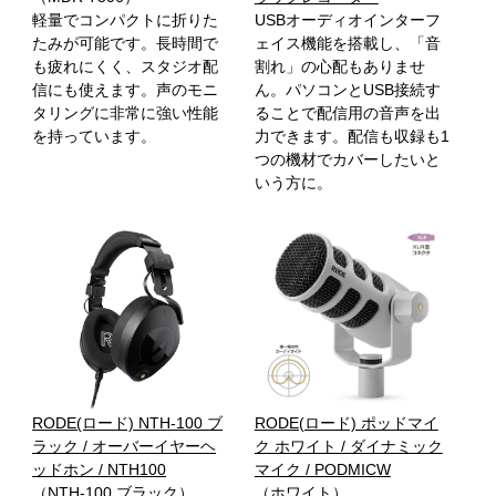
軽量でコンパクトに折りた
USBオーディオインターフ
たみが可能です。長時間で
ェイス機能を搭載し、「音
も疲れにくく、スタジオ配
割れ」の心配もありませ
信にも使えます。声のモニ
ん。パソコンとUSB接続す
タリングに非常に強い性能
ることで配信用の音声を出
を持っています。
力できます。配信も収録も1
つの機材でカバーしたいと
いう方に。
RODE(ロード) NTH-100 ブ
RODE(ロード) ポッドマイ
ラック / オーバーイヤーヘ
ク ホワイト / ダイナミック
ッドホン / NTH100
マイク / PODMICW
（NTH-100 ブラック）
（ホワイト）