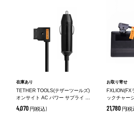
在庫あり
お取り寄せ
TETHER TOOLS(テザーツールズ)
FXLION(F
オンサイト AC パワー サプライ カ
ックチャージャー
ー アダプター SDA126
512924
4,070
21,780
円(税込)
円(税