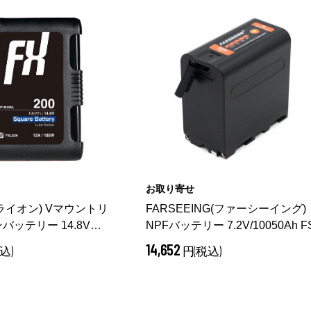
お取り寄せ
FXライオン) Vマウントリ
FARSEEING(ファーシーイング)
ッテリー 14.8V
NPFバッテリー 7.2V/10050Ah F
M200L
（ BP-M200L）
F970CUP
14,652
込)
円(税込)