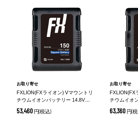
お取り寄せ
お取り寄せ
FXLION(FXライオン) Vマウントリ
FXLION(
チウムイオンバッテリー 14.8V
チウムイオンバ
148Wh BP-M150L
（ BP-M150L）
198Wh BP-
53,460
63,360
円(税込)
円(税