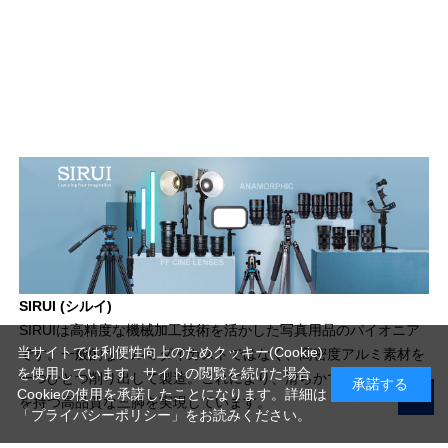
SIRUI (シルイ)
SIRUIは高精度な機械加工技術を活かした写真用品のパイオニア
当サイトでは利便性向上のためクッキー(Cookie)
です。一般的なアルミダイカストではなく、高密度アルミ素材を
を使用しています。サイトの閲覧を続けた場合
一つひとつ削り出して製造。これにより、滑らかで繊細な操作感
承諾する
Cookieの使用を承諾したことになります。詳細は
を持つ高品質な三脚を実現しています。
「プライバシーポリシー」
をお読みください。