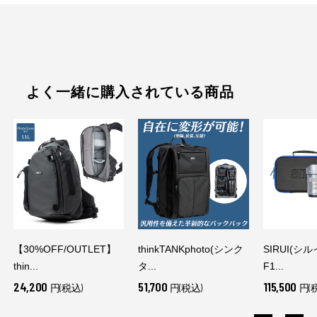
よく一緒に購入されている商品
【30%OFF/OUTLET】
thinkTANKphoto(シンク
SIRUI(シ
thin...
タ...
F1...
24,200
51,700
115,500
円(税込)
円(税込)
円(