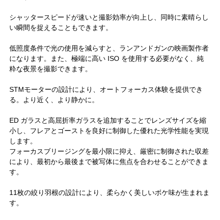
シャッタースピードが速いと撮影効率が向上し、同時に素晴らし
い瞬間を捉えることもできます。
低照度条件で光の使用を減らすと、ランアンドガンの映画製作者
になります。また、極端に高い ISO を使用する必要がなく、純
粋な夜景を撮影できます。
STMモーターの設計により、オートフォーカス体験を提供でき
る。より近く、より静かに。
ED ガラスと高屈折率ガラスを追加することでレンズサイズを縮
小し、フレアとゴーストを良好に制御した優れた光学性能を実現
します。
フォーカスブリージングを最小限に抑え、厳密に制御された収差
により、最初から最後まで被写体に焦点を合わせることができま
す。
11枚の絞り羽根の設計により、柔らかく美しいボケ味が生まれま
す。