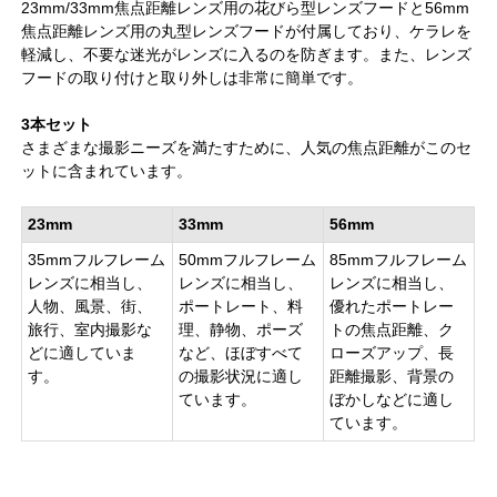
23mm/33mm焦点距離レンズ用の花びら型レンズフードと56mm
焦点距離レンズ用の丸型レンズフードが付属しており、ケラレを
軽減し、不要な迷光がレンズに入るのを防ぎます。また、レンズ
フードの取り付けと取り外しは非常に簡単です。
3本セット
さまざまな撮影ニーズを満たすために、人気の焦点距離がこのセ
ットに含まれています。
23mm
33mm
56mm
35mmフルフレーム
50mmフルフレーム
85mmフルフレーム
レンズに相当し、
レンズに相当し、
レンズに相当し、
人物、風景、街、
ポートレート、料
優れたポートレー
旅行、室内撮影な
理、静物、ポーズ
トの焦点距離、ク
どに適していま
など、ほぼすべて
ローズアップ、長
す。
の撮影状況に適し
距離撮影、背景の
ています。
ぼかしなどに適し
ています。