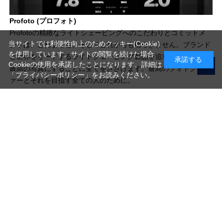
Profoto (プロフォト)
Profotoの精緻なライトシェーピングへのこだわりとコミットメ
当サイトでは利便性向上のためクッキー(Cookie)
ントは、これまでも、そしてこれからも揺らぎません。ブランド
を使用しています。サイトの閲覧を続けた場合
と世界をリードするライトシェーピング製品を追求し、1枚1枚を
承諾する
Cookieの使用を承諾したことになります。詳細は
最高の写真にすることに全てをささげます。最高のフォトグラフ
「プライバシーポリシー」
をお読みください。
ァーとそれを目指す全ての人のために。
写真機材から素材まで10000点以上。
日本最大級の品揃え！
ご利用ガイド
ご利用規約
特定商取引法に基づく表示
プライバシーポリシー