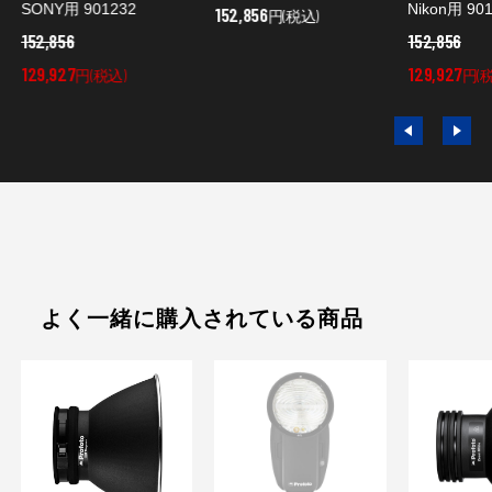
SONY用 901232
Nikon用 90
152,856
円(税込)
152,856
152,856
129,927
129,927
円(税込)
円(
よく一緒に購入されている商品