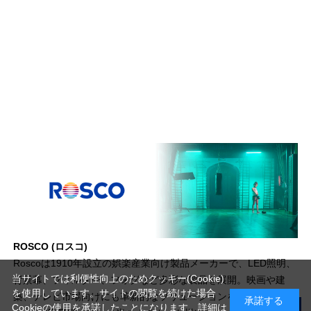
ROSCO (ロスコ)
Roscoは1910年設立の娯楽産業向け製品メーカーで、LED照明、
当サイトでは利便性向上のためクッキー(Cookie)
背景幕、フィルター、フォグなど多彩な製品を展開。映画や建
を使用しています。サイトの閲覧を続けた場合
築、テレビ市場向けにも革新的なソリューションを提供し、オス
承諾する
Cookieの使用を承諾したことになります。詳細は