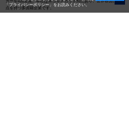
カーを4回受賞。本社は米コネチカット州にあり、世界各国に拠
「プライバシーポリシー」
をお読みください。
点を持つ多国籍企業です。
写真機材から素材まで10000点以上。
日本最大級の品揃え！
ご利用ガイド
ご利用規約
特定商取引法に基づく表示
プライバシーポリシー
会社概要
お問い合わせ