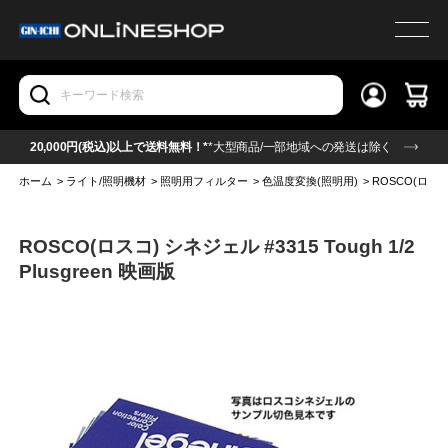
20,000円(税込)以上で送料無料！*
*大型商品/一部地域への発送は除く
ホーム
>
ライト/照明機材
>
照明用フィルター
>
色温度変換(照明用)
>
ROSCO(ロスコ) 
ROSCO(ロスコ) シネジェル #3315 Tough 1/2
Plusgreen 映画版