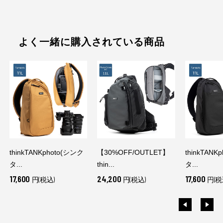
よく一緒に購入されている商品
thinkTANKphoto(シンク
【30%OFF/OUTLET】
thinkTANK
タ...
thin...
タ...
17,600
24,200
17,600
円(税込)
円(税込)
円(税