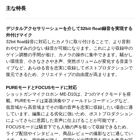
主な特長
デジタルアクセサリーシューを介して32bit float録音を実現する
外付けマイク
32bit float録音に対応したカメラに取り付けることで、より音割
れやひずみの少ない録音が可能になります。これにより収録中の
ゲイン調整の手間が省け、カメラの操作に集中できます。騒がし
い環境音、小さなささやき声、突然ボリュームが変化する音楽ラ
イブなど、あらゆる音を忠実に収録してポストプロダクションで
復元できるため、クリエイティブの自由度が高まります。
PUREモードとFOCUSモードに対応
ショットガンマイクロホン ME-D10は、2つのマイクモードを搭
載。PUREモードは楽器演奏やフィールドレコーディングなど、
低音域から高音域までその場の音声を忠実に収録したい場合に適
しています。編集による劣化に強いため、ポストプロダクション
によってさらに意図した音声に仕上げることが可能です。
FOCUSモードは騒音下でも人物の声を狙って収録できるため、
ライブ配信やインタビュー、商品レビューの撮影などに適してい
ます。また、指向性が強く、空調などの環境音を抑えた集音が可