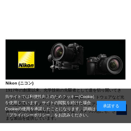
Nikon (ニコン)
1917年の創業以来、光学技術の先駆者として道を切り開いてき
当サイトでは利便性向上のためクッキー(Cookie)
ました。双眼鏡や望遠鏡、顕微鏡、測定器、ソフトウェアなど光
を使用しています。サイトの閲覧を続けた場合
学関連装置の大手メーカーとして国内外でシェアを広げ、普段の
承諾する
Cookieの使用を承諾したことになります。詳細は
暮らしから人類の挑戦まで。ニコンは、カメラの他にも、さまざ
「プライバシーポリシー」
をお読みください。
まな製品を提供しています。