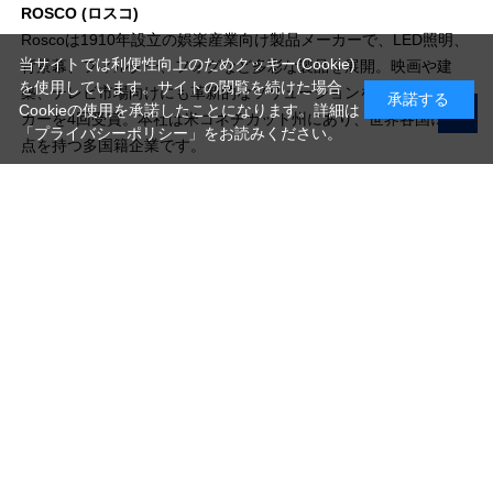
ROSCO (ロスコ)
Roscoは1910年設立の娯楽産業向け製品メーカーで、LED照明、
当サイトでは利便性向上のためクッキー(Cookie)
背景幕、フィルター、フォグなど多彩な製品を展開。映画や建
を使用しています。サイトの閲覧を続けた場合
築、テレビ市場向けにも革新的なソリューションを提供し、オス
承諾する
Cookieの使用を承諾したことになります。詳細は
カーを4回受賞。本社は米コネチカット州にあり、世界各国に拠
「プライバシーポリシー」
をお読みください。
点を持つ多国籍企業です。
写真機材から素材まで10000点以上。
日本最大級の品揃え！
ご利用ガイド
ご利用規約
特定商取引法に基づく表示
プライバシーポリシー
会社概要
お問い合わせ