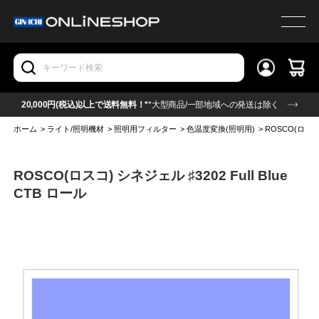
20,000円(税込)以上で送料無料！*
*大型商品/一部地域への発送は除く
ホーム
>
ライト/照明機材
>
照明用フィルター
>
色温度変換(照明用)
>
ROSCO(ロスコ)
ROSCO(ロスコ) シネジェル ♯3202 Full Blue
CTB ロール