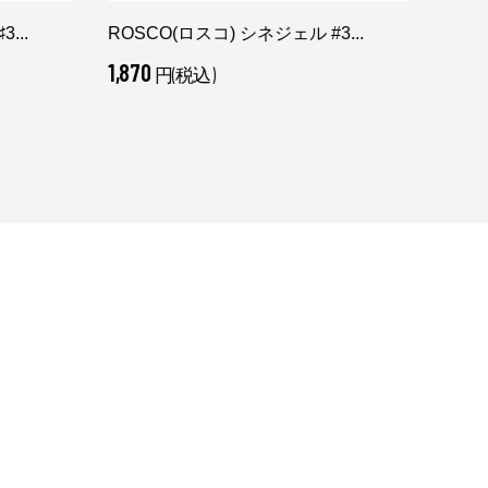
...
ROSCO(ロスコ) シネジェル #3...
【30%
1,870
24,2
円(税込)