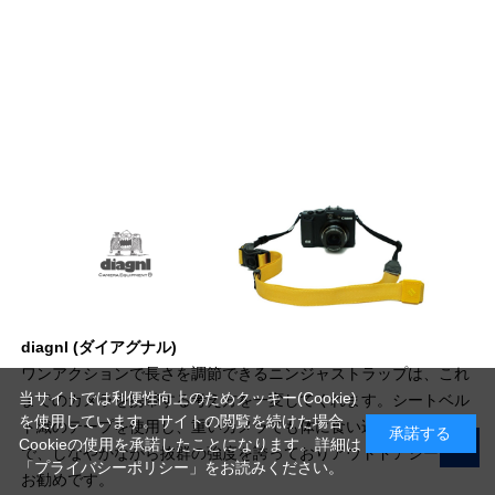
diagnl (ダイアグナル)
ワンアクションで長さを調節できるニンジャストラップは、これ
当サイトでは利便性向上のためクッキー(Cookie)
までのカメラを携帯する考え方を一変してくれます。シートベル
を使用しています。サイトの閲覧を続けた場合
ト織のテープを使用し、重いカメラでも体に食い込む事がないの
承諾する
Cookieの使用を承諾したことになります。詳細は
で、しなやかながら抜群の強度を誇っておりアウトドアシーンに
「プライバシーポリシー」
をお読みください。
お勧めです。