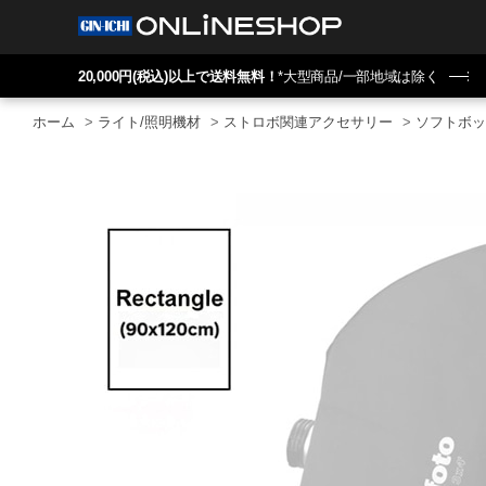
20,000円(税込)以上で送料無料！
*大型商品/一部地域は除く
ホーム
>
ライト/照明機材
>
ストロボ関連アクセサリー
>
ソフトボッ