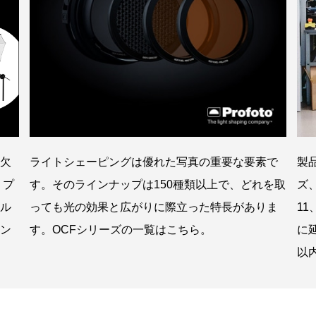
製
欠
ライトシェーピングは優れた写真の重要な要素で
ズ
 プ
す。そのラインナップは150種類以上で、どれを取
1
ル
っても光の効果と広がりに際立った特長がありま
に
ン
す。OCFシリーズの一覧はこちら。
以