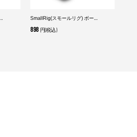
.
SmallRig(スモールリグ) ボー...
Aven
898
29,7
円(税込)