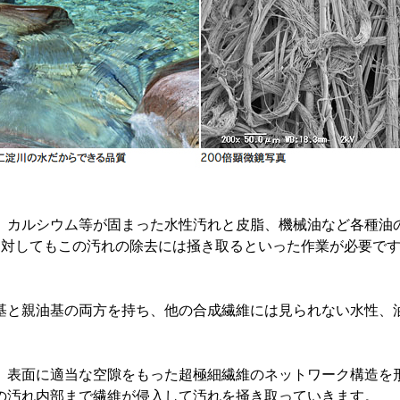
、カルシウム等が固まった水性汚れと皮脂、機械油など各種油
してもこの汚れの除去には掻き取るといった作業が必要です。MIC
基と親油基の両方を持ち、他の合成繊維には見られない水性、
、表面に適当な空隙をもった超極細繊維のネットワーク構造を
の汚れ内部まで繊維が侵入して汚れを掻き取っていきます。