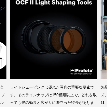
製
欠
ライトシェーピングは優れた写真の重要な要素で
ズ
 プ
す。そのラインナップは150種類以上で、どれを取
1
ル
っても光の効果と広がりに際立った特長がありま