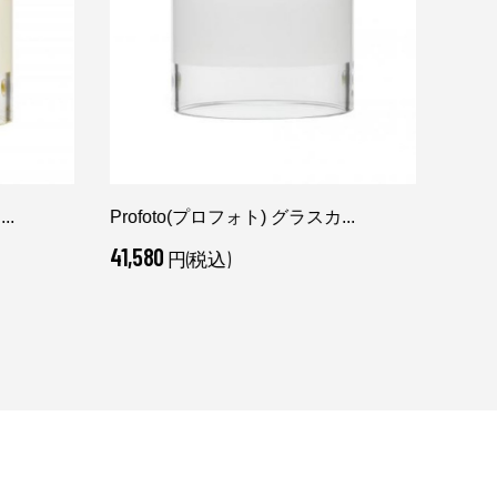
..
Profoto(プロフォト) グラスカ...
Aven
41,580
2,47
円(税込)