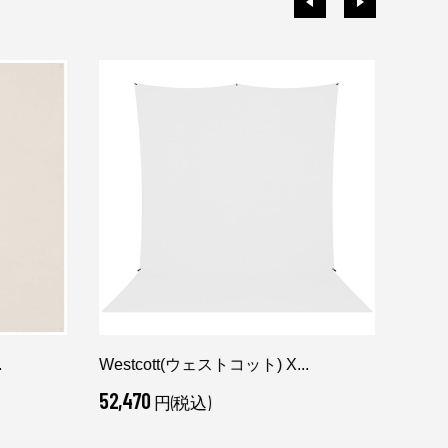
.
Westcott(ウェストコット) X...
Phot
52,470
21,7
円(税込)