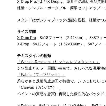
X-Drop ProおよびX-Dropは、汎用性の高い高
軽量・シンプル・ポータブル・簡単セットアップ・
スタンドはポジティブロック機能を搭載。軽量かつ
サイズ展開
X-Drop Pro
：8×13フィート（2.44×4m）、8×8フィー
X-Drop
：5×12フィート（1.52×3.66m）、5×7フィート
テキスタイルの種類
「Wrinkle-Resistant（リンクルレジスタント）」
シワ防止とカラー展開が豊富で、おしゃれな汎用性
「Fabric（ファブリック）」
柔らかさと反射防止加工が特徴で、シワにもなりに
「Canvas（カンバス）」
ペイントの質感を忠実に再現した個性的なバックド
※Fabricは、8×8フィート（2.44×2.44m）、5×7フ