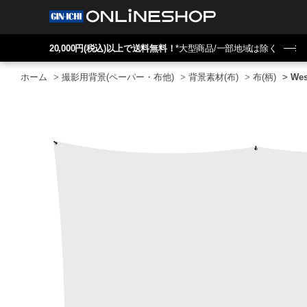
20,000円(税込)以上で送料無料！
*大型商品/一部地域は除く
ホーム
>
撮影用背景(ペーパー・布他)
>
背景素材(布)
>
布(柄)
>
We