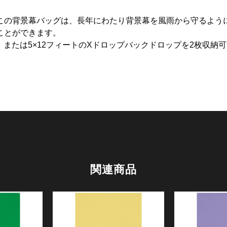
この背景幕バッグは、長年にわたり背景幕を風雨から守るよう
ことができます。
、または5×12フィートのXドロップバックドロップを2枚収納
関連商品