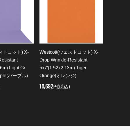
ェストコット) X-
Westcott(ウェストコット) X-
Westcot
Resistant
Drop Wrinkle-Resistant
Drop Wrin
6m) Light Gr
5x7'(1.52x2.13m) Tiger
5x7'(1.52
Purple(パープル)
Orange(オレンジ)
Moss(モ
10,692
10,692
)
円(税込)
円(