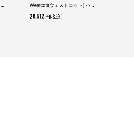
..
Westcott(ウェストコット) バ...
West
28,512
35,4
円(税込)