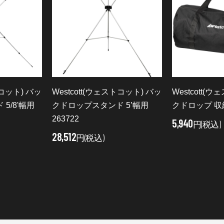
トコット) バッ
Westcott(ウェストコット) バッ
Westcott(
5/8'幅用
クドロップスタンド 5’幅用
クドロップ 
263722
5,940
円(税込)
28,512
円(税込)