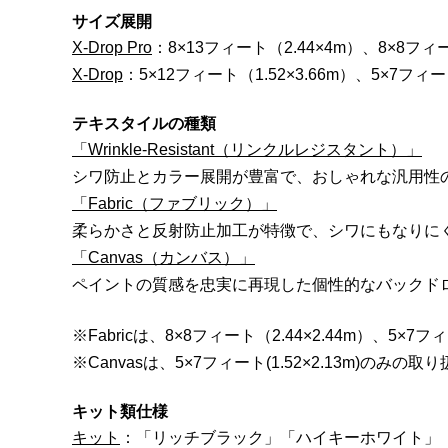
サイズ展開
X-Drop Pro
：8×13フィート（2.44×4m）、8×8フィー
X-Drop
：5×12フィート（1.52×3.66m）、5×7フィート
テキスタイルの種類
「Wrinkle-Resistant（リンクルレジスタント）」
シワ防止とカラー展開が豊富で、おしゃれな汎用性
「Fabric（ファブリック）」
柔らかさと反射防止加工が特徴で、シワにもなりに
「Canvas（カンバス）」
ペイントの質感を忠実に再現した個性的なバックド
※Fabricは、8×8フィート（2.44×2.44m）、5×7フ
※Canvasは、5×7フィート(1.52×2.13m)のみの
キット類仕様
キット
：「リッチブラック」「ハイキーホワイト」