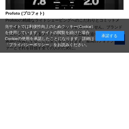
Profoto (プロフォト)
Profotoの精緻なライトシェーピングへのこだわりとコミットメ
当サイトでは利便性向上のためクッキー(Cookie)
ントは、これまでも、そしてこれからも揺らぎません。ブランド
を使用しています。サイトの閲覧を続けた場合
と世界をリードするライトシェーピング製品を追求し、1枚1枚を
承諾する
Cookieの使用を承諾したことになります。詳細は
最高の写真にすることに全てをささげます。最高のフォトグラフ
「プライバシーポリシー」
をお読みください。
ァーとそれを目指す全ての人のために。
写真機材から素材まで10000点以上。
日本最大級の品揃え！
ご利用ガイド
ご利用規約
特定商取引法に基づく表示
プライバシーポリシー