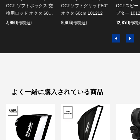
OCF ソフトボックス 交
OCFソフトグリッド50°
OCFスピ
換用ロッド オクタ 60cm
オクタ 60cm 101212
プター 1012
8本入り 464279
3,960
9,603
12,870
円(税込)
円(税込)
円(税
よく一緒に購入されている商品