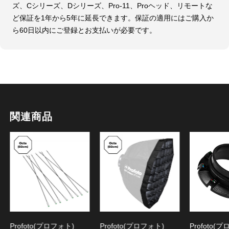
ズ、Cシリーズ、Dシリーズ、Pro-11、Proヘッド、リモートな
ど保証を1年から5年に延長できます。保証の適用にはご購入か
ら60日以内にご登録とお支払いが必要です。
関連商品
Profoto(プロフォト)
Profoto(プロフォト)
Profoto(