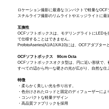
ロケーション撮影に最適なコンパクトで軽量なOCFソ
スチルライフ撮影のリムライトやエッジライトに最適な
互換性
OCFソフトボックスは、モデリングライトにLEDを採用する
て仕様することはできません。
ProfotoAseries(A1/A1X/A10)には、OC
OCFソフトボックス 90cm Octa
OCFソフトボックスオクタ型は、円に近い形状で
すべての辺から均一な硬さの光が広がり、自然な仕
特徴
・柔らかく美しい光を作り出す。
・色分けされたロッドと固定のディフューザーによ
・コンパクトな軽量デザイン
・高品質ファブリックを採用