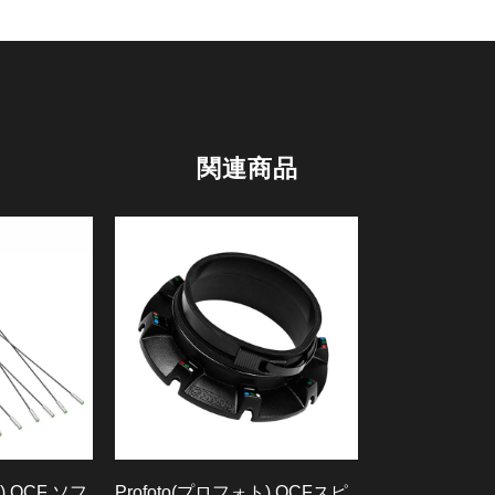
関連商品
) OCF ソフ
Profoto(プロフォト) OCFスピ