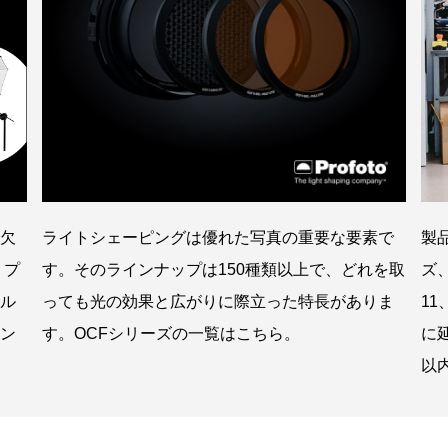
製
欠
ライトシェーピングは優れた写真の重要な要素で
ズ
 プ
す。そのラインナップは150種類以上で、どれを取
1
ル
っても光の効果と広がりに際立った特長がありま
に
ン
す。OCFシリーズの一覧はこちら。
以