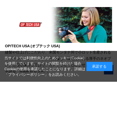
OP/TECH USA (オプテック USA)
縫製や仕上げにこだわり、米国モンタナ州で小ロット生産される
当サイトでは利便性向上のためクッキー(Cookie)
オプテック・ストラップ。肩に優しい伸縮性のある厚手のネオプ
を使用しています。サイトの閲覧を続けた場合
レン生地を採用しており、カメラを軽く感じさせます。高い品質
承諾する
Cookieの使用を承諾したことになります。詳細は
を誇る「Made in U.S.A」。
「プライバシーポリシー」
をお読みください。
写真機材から素材まで10000点以上。
日本最大級の品揃え！