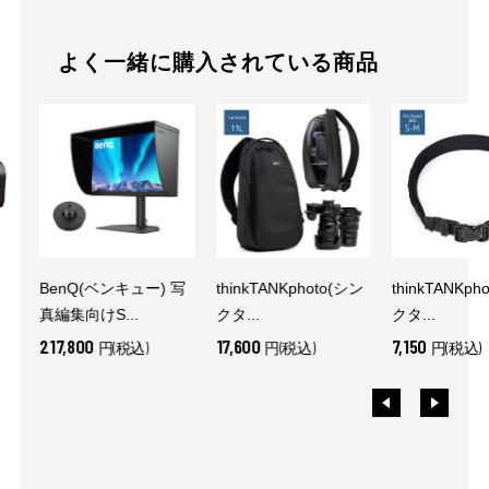
よく一緒に購入されている商品
BenQ(ベンキュー) 写
thinkTANKphoto(シン
thinkTANKph
真編集向けS...
クタ...
クタ...
217,800
17,600
7,150
円(税込)
円(税込)
円(税込)