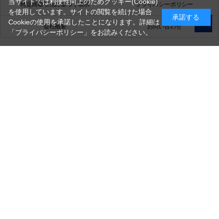
当サイトでは利便性向上のためクッキー(Cookie)
特定商取引法に基づく表示
プライバシーポリシー
を使用しています。サイトの閲覧を続けた場合
承諾する
Cookieの使用を承諾したことになります。詳細は
会社概要
お問い合わせ
「プライバシーポリシー」
をお読みください。
銀一株式会社
営業時間（お問い合わせ受付時間）：10:00～17:30
(土日祝日休業)