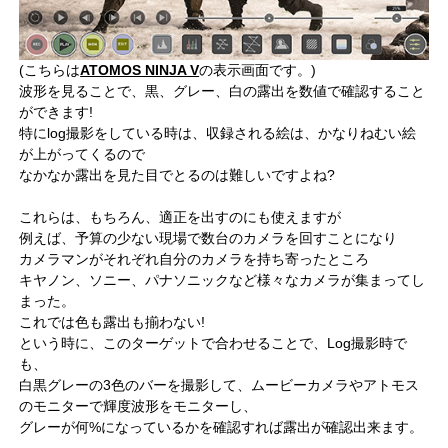
(こちらは
ATOMOS NINJA V
の表示画面です。)
波形を見ることで、黒、グレー、白の露出を数値で確認すること
ができます!
特にlog撮影をしている時は、収録される絵は、かなりねむい絵
が上がってくるので
なかなか露出を見た目でとるのは難しいですよね?
これらは、もちろん、適正を出すのにも使えますが
例えば、予算の少ない現場で数台のカメラを回すことになり
カメラマンがそれぞれ自分のカメラを持ち寄ったところ
キヤノン、ソニー、パナソニックなど様々なカメラが集まってし
まった。
これでは色も露出も揃わない!
という時に、このターゲットで合わせることで、Log撮影時で
も、
白黒グレーの3色のバーを撮影して、ムービーカメラやアトモス
のモニターで輝度波形をモニターし、
グレーが何%になっているかを確認すれば露出が確認出来ます。