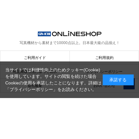
写真機材から素材まで10000点以上。
日本最大級の品揃え！
ご利用ガイド
ご利用規約
当サイトでは利便性向上のためクッキー(Cookie)
特定商取引法に基づく表示
プライバシーポリシー
を使用しています。サイトの閲覧を続けた場合
承諾する
Cookieの使用を承諾したことになります。詳細は
会社概要
お問い合わせ
「プライバシーポリシー」
をお読みください。