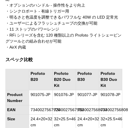
・オプションのハンドル - 操作性をより向上
・シンクロポート - 有線トリガー用
・明るさと色温度を調整できるパワフルな 40W の LED 定常光
・ユーザーによるフラッシュチューブの交換が可能
・11 ストップのパワーレンジ
・RFi シリーズを含む 120 種類以上の Profoto ライトシェーピン
グツールとの組み合わせが可能
・AirX 内蔵
スペック比較
Profoto
Profoto
Profoto
Profoto
B20
B20 Duo
B30
B30 Duo
Kit
Kit
Product
901075-JP
901076-JP
901077-JP
901078-JP
Number
EAN
7340027567920
7340027567982
7340027568033
73400275680
Size
24.4×20×32
32×25.5×46
24.4×20×32
32×25.5×46
cm
cm
cm
cm