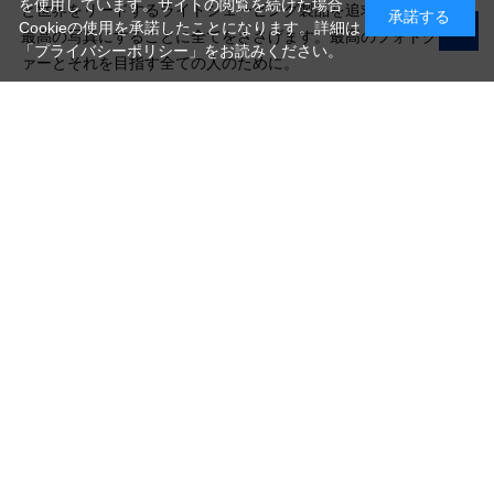
を使用しています。サイトの閲覧を続けた場合
と世界をリードするライトシェーピング製品を追求し、1枚1枚を
承諾する
Cookieの使用を承諾したことになります。詳細は
最高の写真にすることに全てをささげます。最高のフォトグラフ
「プライバシーポリシー」
をお読みください。
ァーとそれを目指す全ての人のために。
写真機材から素材まで10000点以上。
日本最大級の品揃え！
ご利用ガイド
ご利用規約
特定商取引法に基づく表示
プライバシーポリシー
会社概要
お問い合わせ