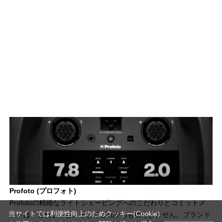
Profoto (プロフォト)
Profotoの精緻なライトシェーピングへのこだわりとコミットメ
当サイトでは利便性向上のためクッキー(Cookie)
ントは、これまでも、そしてこれからも揺らぎません。ブランド