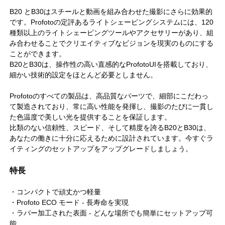
B20 とB30はスチールと動画を組み合わせた撮影にさらに効果的
です。Profotoの定評あるライトシェーピングシステムには、120
種類以上のライトシェーピングツールやアクセサリーがあり、組
み合わせることでクリエイティブなビジョンを現実のものにする
ことができます。
B20とB30は、操作性の高い直感的なProfotoUIを搭載しており、
細かい技術的設定をほとんど必要としません。
Profotoのすべての製品は、高品質なパーツで、細部にこだわっ
て製造されており、常に高い性能を発揮し、撮影のたびに一貫し
た色温度で美しい光を提供することを保証します。
比類のない信頼性、スピード、そして精度を誇るB20とB30は、
あなたの働きに十分に応えるために設計されています。今すぐラ
イティングのセットアップをアップグレードしましょう。
特長
・コンパクトで頑丈かつ軽量
・Profoto ECO モード - 長寿命を実現
・ラバー加工された表面 - どんな場所でも簡単にセットアップ可
能