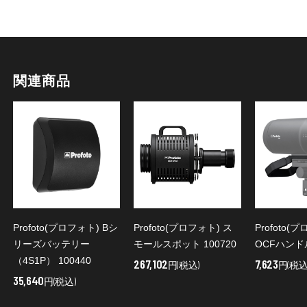
関連商品
Profoto(プロフォト) Bシ
Profoto(プロフォト) ス
Profoto(
リーズバッテリー
モールスポット 100720
OCFハンドル
（4S1P） 100440
267,102
7,623
円(税込)
円(税込
35,640
円(税込)