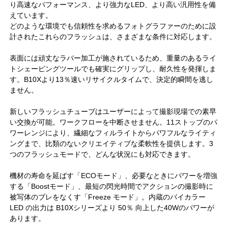
り高速なパフォーマンス、より強力なLED、より高い汎用性を備
えています。
どのような環境でも信頼性を求めるフォトグラファーのために設
計されたこれらのフラッシュは、さまざまな条件に対応します。
表面には頑丈なラバー加工が施されているため、重量のあるライ
トシェーピングツールでも確実にグリップし、耐久性を発揮しま
す。B10Xより13％速いリサイクルタイムで、決定的瞬間を逃し
ません。
新しいフラッシュチューブはユーザーによって撮影現場での素早
い交換が可能。ワークフローを中断させません。11ストップのパ
ワーレンジにより、繊細なフィルライトからパワフルなライティ
ングまで、比類のないクリエイティブな柔軟性を提供します。3
つのフラッシュモードで、どんな状況にも対応できます。
機材の寿命を延ばす「ECOモード」、必要なときにパワーを増強
する「Boostモード」、最短の閃光時間でアクションの撮影時に
被写体のブレをなくす「Freeze モード」。内蔵のバイカラー
LED の出力は B10Xシリーズより 50％ 向上した40Wのパワーが
あります。