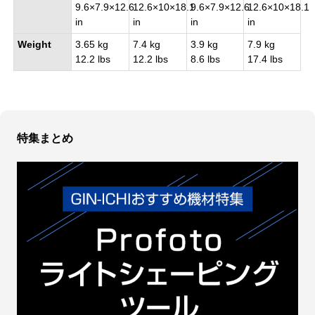
9.6×7.9×12.6
12.6×10×18.1
9.6×7.9×12.6
12.6×10×18.1
in
in
in
in
Weight
3.65 kg
7.4 kg
3.9 kg
7.9 kg
12.2 lbs
12.2 lbs
8.6 lbs
17.4 lbs
特集まとめ