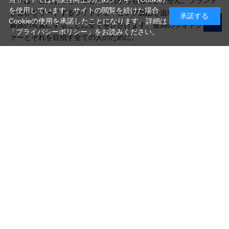
ントは、これまでも、そしてこれからも揺らぎません。ブランド
を使用しています。サイトの閲覧を続けた場合
と世界をリードするライトシェーピング製品を追求し、1枚1枚を
承諾する
Cookieの使用を承諾したことになります。詳細は
最高の写真にすることに全てをささげます。最高のフォトグラフ
「プライバシーポリシー」
をお読みください。
ァーとそれを目指す全ての人のために。
写真機材から素材まで10000点以上。
日本最大級の品揃え！
ご利用ガイド
ご利用規約
特定商取引法に基づく表示
プライバシーポリシー
会社概要
お問い合わせ