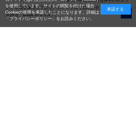
を使用しています。サイトの閲覧を続けた場合
レン生地を採用しており、カメラを軽く感じさせます。高い品質
承諾する
Cookieの使用を承諾したことになります。詳細は
を誇る「Made in U.S.A」。
「プライバシーポリシー」
をお読みください。
写真機材から素材まで10000点以上。
日本最大級の品揃え！
ご利用ガイド
ご利用規約
特定商取引法に基づく表示
プライバシーポリシー
会社概要
お問い合わせ