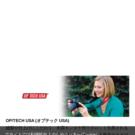
OP/TECH USA (オプテック USA)
縫製や仕上げにこだわり、米国モンタナ州で小ロット生産される
当サイトでは利便性向上のためクッキー(Cookie)
オプテック・ストラップ。肩に優しい伸縮性のある厚手のネオプ