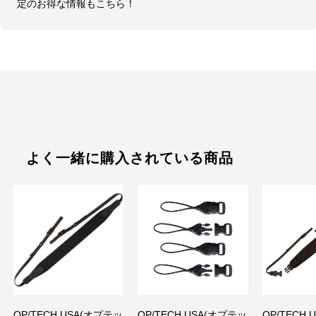
定のお得な情報もこちら！
よく一緒に購入されている商品
OP/TECH USA(オプテッ
OP/TECH USA(オプテッ
OP/TECH