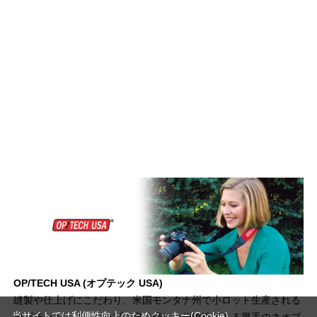
OP/TECH USA (オプテック USA)
縫製や仕上げにこだわり、米国モンタナ州で小ロット生産される
当サイトでは利便性向上のためクッキー(Cookie)
オプテック・ストラップ。肩に優しい伸縮性のある厚手のネオプ