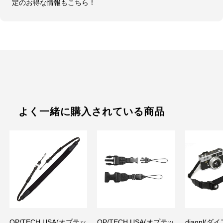
定のお得な情報もこちら！
よく一緒に購入されている商品
OP/TECH USA(オプテッ
OP/TECH USA(オプテッ
diagnl(ダ