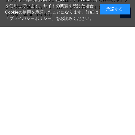
を使用しています。サイトの閲覧を続けた場合
レン生地を採用しており、カメラを軽く感じさせます。高い品質
承諾する
Cookieの使用を承諾したことになります。詳細は
を誇る「Made in U.S.A」。
「プライバシーポリシー」
をお読みください。
写真機材から素材まで10000点以上。
日本最大級の品揃え！
ご利用ガイド
ご利用規約
特定商取引法に基づく表示
プライバシーポリシー
会社概要
お問い合わせ