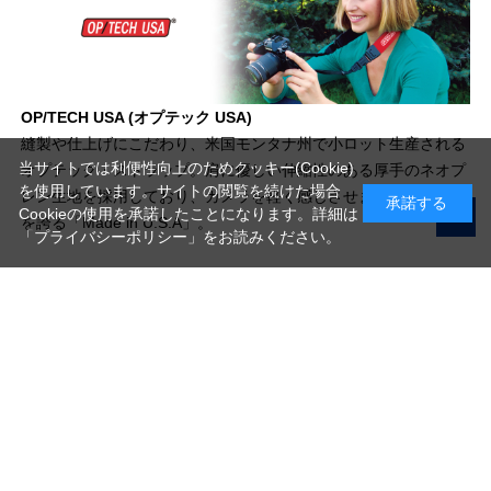
OP/TECH USA (オプテック USA)
縫製や仕上げにこだわり、米国モンタナ州で小ロット生産される
当サイトでは利便性向上のためクッキー(Cookie)
オプテック・ストラップ。肩に優しい伸縮性のある厚手のネオプ
を使用しています。サイトの閲覧を続けた場合
レン生地を採用しており、カメラを軽く感じさせます。高い品質
承諾する
Cookieの使用を承諾したことになります。詳細は
を誇る「Made in U.S.A」。
「プライバシーポリシー」
をお読みください。
写真機材から素材まで10000点以上。
日本最大級の品揃え！
ご利用ガイド
ご利用規約