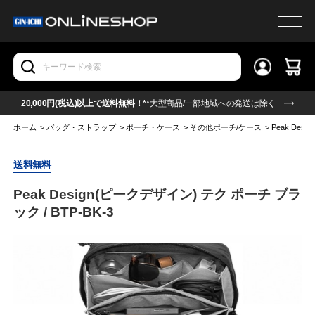
20,000円(税込)以上で送料無料！*
*大型商品/一部地域への発送は除く
ホーム
>
バッグ・ストラップ
>
ポーチ・ケース
>
その他ポーチ/ケース
>
Peak Des
送料無料
Peak Design(ピークデザイン) テク ポーチ ブラ
ック / BTP-BK-3