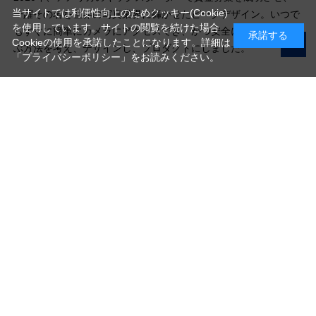
当サイトでは利便性向上のためクッキー(Cookie)
一躍その名を世界の写真業界に轟かせたピークデザイン。いつで
を使用しています。サイトの閲覧を続けた場合
もすぐに簡単にカメラにアクセスでき、かつ安全にそれを持ち運
承諾する
Cookieの使用を承諾したことになります。詳細は
ぶ方法を考え、デザインし、プロダクトにしました。
「プライバシーポリシー」
をお読みください。
写真機材から素材まで10000点以上。
日本最大級の品揃え！
ご利用ガイド
ご利用規約
特定商取引法に基づく表示
プライバシーポリシー
会社概要
お問い合わせ