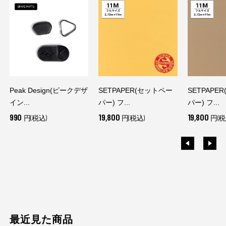
Peak Design(ピークデザ
SETPAPER(セットペー
SETPAPE
イン...
パー) フ...
パー) フ...
990
19,800
19,800
円(税込)
円(税込)
円(税
最近見た商品