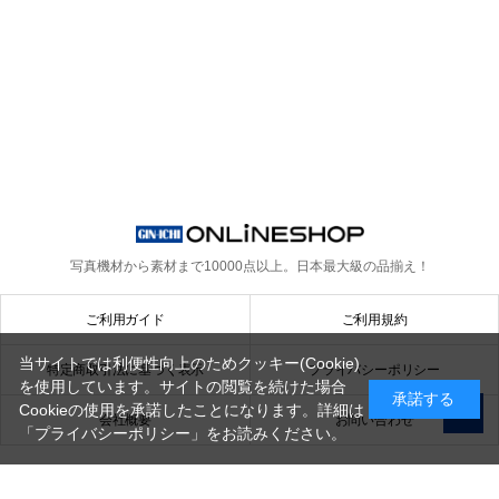
写真機材から素材まで10000点以上。
日本最大級の品揃え！
ご利用ガイド
ご利用規約
当サイトでは利便性向上のためクッキー(Cookie)
特定商取引法に基づく表示
プライバシーポリシー
を使用しています。サイトの閲覧を続けた場合
承諾する
Cookieの使用を承諾したことになります。詳細は
会社概要
お問い合わせ
「プライバシーポリシー」
をお読みください。